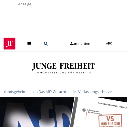
Anzeige
anmelden
ABO
Über uns
Inlandsgeheimdienst: Das AfD-Gutachten des Verfassungsschutzes