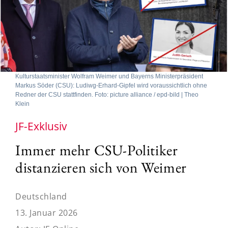
Kulturstaatsminister Wolfram Weimer und Bayerns Ministerpräsident
Markus Söder (CSU): Ludiwg-Erhard-Gipfel wird voraussichtlich ohne
Redner der CSU stattfinden. Foto: picture alliance / epd-bild | Theo
Klein
JF-Exklusiv
Immer mehr CSU-Politiker
distanzieren sich von Weimer
Deutschland
13. Januar 2026