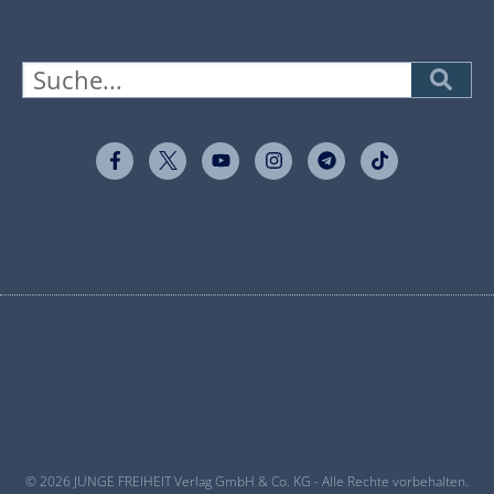
© 2026 JUNGE FREIHEIT Verlag GmbH & Co. KG - Alle Rechte vorbehalten.