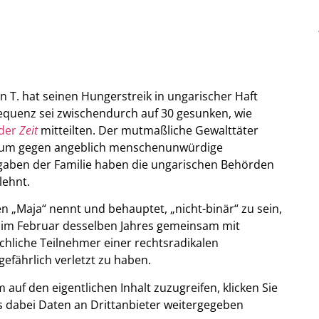
T. hat seinen Hungerstreik in ungarischer Haft
equenz sei zwischendurch auf 30 gesunken, wie
der
Zeit
mitteilten. Der mutmaßliche Gewalttäter
n, um gegen angeblich menschenunwürdige
gaben der Familie haben die ungarischen Behörden
lehnt.
 „Maja“ nennt und behauptet, „nicht-binär“ zu sein,
, im Februar desselben Jahres gemeinsam mit
hliche Teilnehmer einer rechtsradikalen
efährlich verletzt zu haben.
m auf den eigentlichen Inhalt zuzugreifen, klicken Sie
ass dabei Daten an Drittanbieter weitergegeben