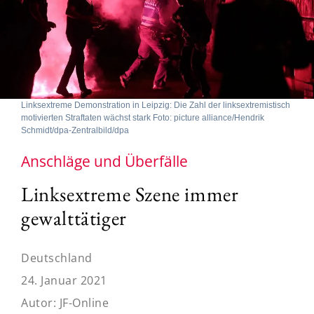
Linksextreme Demonstration in Leipzig: Die Zahl der linksextremistisch
motivierten Straftaten wächst stark Foto: picture alliance/Hendrik
Schmidt/dpa-Zentralbild/dpa
Anschläge und Überfälle
Linksextreme Szene immer
gewalttätiger
Deutschland
24. Januar 2021
Autor:
JF-Online