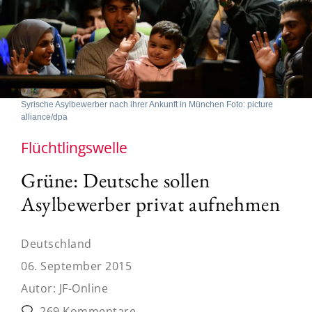
Syrische Asylbewerber nach ihrer Ankunft in München Foto: picture
alliance/dpa
Flüchtlingswelle
Grüne: Deutsche sollen
Asylbewerber privat aufnehmen
Deutschland
06. September 2015
Autor:
JF-Online
269 Kommentare