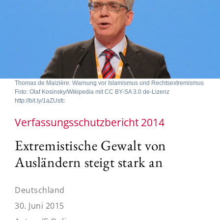
Thomas de Maizière: Warnung vor Islamismus und Rechtsextremismus
Foto: Olaf Kosinsky/Wikipedia mit CC BY-SA 3.0 de-Lizenz
http://bit.ly/1aZUsfc
Verfassungsschutzbericht 2014
Extremistische Gewalt von
Ausländern steigt stark an
Deutschland
30. Juni 2015