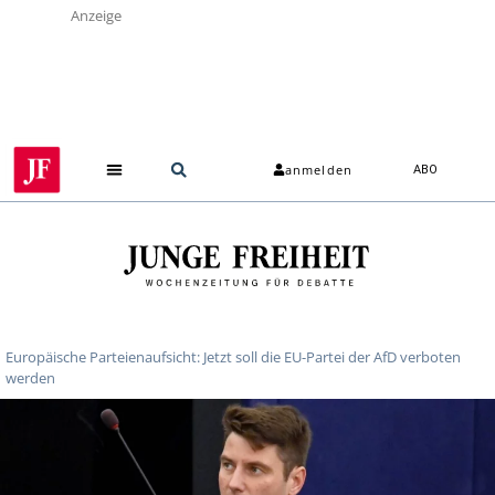
Anzeige
anmelden
ABO
Europäische Parteienaufsicht: Jetzt soll die EU-Partei der AfD verboten
werden