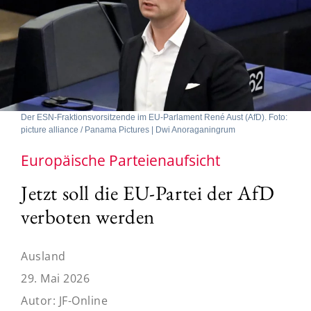
Der ESN-Fraktionsvorsitzende im EU-Parlament René Aust (AfD). Foto:
picture alliance / Panama Pictures | Dwi Anoraganingrum
Europäische Parteienaufsicht
Jetzt soll die EU-Partei der AfD
verboten werden
Ausland
29. Mai 2026
Autor:
JF-Online