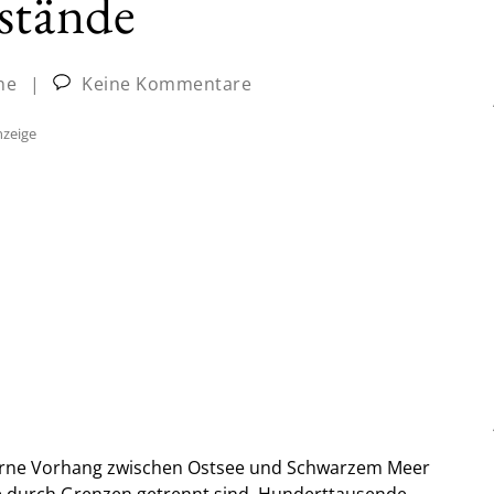
stände
ne
|
Keine Kommentare
zeige
Eiserne Vorhang zwischen Ostsee und Schwarzem Meer
die durch Grenzen getrennt sind. Hunderttausende