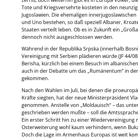
Tote und Kriegsversehrte kosteten in den neunzige
Jugoslawien. Die ehemaligen innerjugoslawischen
und Uno bestehen, so daß speziell Albaner, Kroat
Staaten verteilt leben. Ob es in Zukunft ein „Gro
dennoch nicht ausgeschlossen werden.
Während in der Republika Srpska (innerhalb Bosni
Vereinigung mit Serbien plädieren würde (JF 44/08
Berisha, kürzlich bei einem Besuch im albanischen
auch in der Debatte um das „Rumänentum“ in de
gekommen.
Nach den Wahlen im Juli, bei denen die proeurop
Kräfte siegten, hat der neue Ministerpräsident Vla
genommen. Anstelle von „Moldauisch“ – das unter 
geschrieben werden mußte – soll die Amtssprache
Ein erster Schritt hin zu einer Wiedervereinigung
Osterweiterung wohl kaum verhindern, wenn Bukar
Doch die Lage im Armenhaus Europas ist weit komp