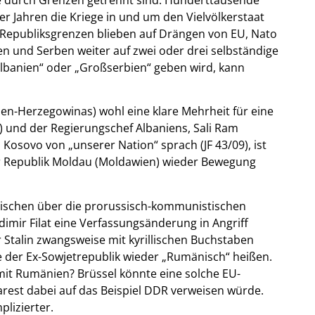
r Jahren die Kriege in und um den Vielvölkerstaat
 Republiksgrenzen blieben auf Drängen von EU, Nato
en und Serben weiter auf zwei oder drei selbständige
ßalbanien“ oder „Großserbien“ geben wird, kann
en-Herzegowinas) wohl eine klare Mehrheit für eine
) und der Regierungschef Albaniens, Sali Ram
 Kosovo von „unserer Nation“ sprach (JF 43/09), ist
r Republik Moldau (Moldawien) wieder Bewegung
äischen über die prorussisch-kommunistischen
dimir Filat eine Verfassungsänderung in Angriff
Stalin zwangsweise mit kyrillischen Buchstaben
 der Ex-Sowjetrepublik wieder „Rumänisch“ heißen.
 mit Rumänien? Brüssel könnte eine solche EU-
est dabei auf das Beispiel DDR verweisen würde.
lizierter.