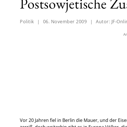
Postsowjetische Zu
Politik
|
06. November 2009
|
Autor:
JF-Onli
An
Vor 20 Jahren fiel in Berlin die Mauer, und der 
zerriß, doch weiterhin gibt es in Europa Völker, 