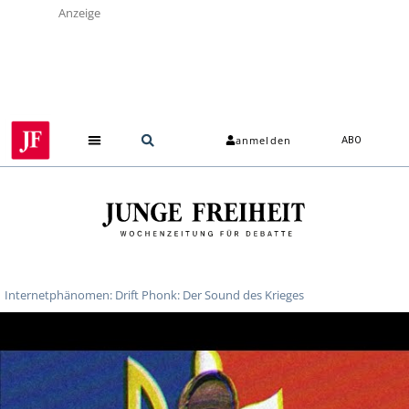
Anzeige
anmelden
ABO
Internetphänomen: Drift Phonk: Der Sound des Krieges