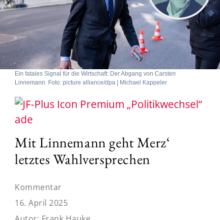
Ein fatales Signal für die Wirtschaft: Der Abgang von Carsten
Linnemann. Foto: picture alliance/dpa | Michael Kappeler
„Politikwechsel“
ade
Mit Linnemann geht Merz‘
letztes Wahlversprechen
Kommentar
16. April 2025
Autor:
Frank Hauke