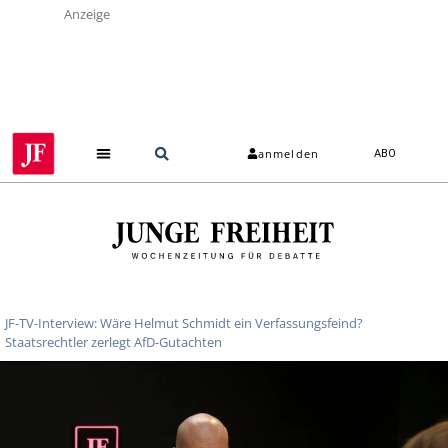
Anzeige
anmelden
ABO
JF-TV-Interview: Wäre Helmut Schmidt ein Verfassungsfeind?
Staatsrechtler zerlegt AfD-Gutachten