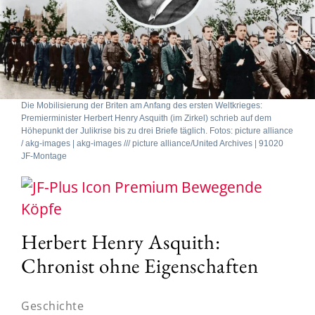
Die Mobilisierung der Briten am Anfang des ersten Weltkrieges:
Premierminister Herbert Henry Asquith (im Zirkel) schrieb auf dem
Höhepunkt der Julikrise bis zu drei Briefe täglich. Fotos: picture alliance
/ akg-images | akg-images /// picture alliance/United Archives | 91020
JF-Montage
Bewegende
Köpfe
Herbert Henry Asquith:
Chronist ohne Eigenschaften
Geschichte