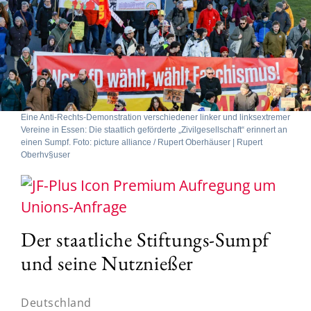
Eine Anti-Rechts-Demonstration verschiedener linker und linksextremer
Vereine in Essen: Die staatlich geförderte „Zivilgesellschaft“ erinnert an
einen Sumpf. Foto: picture alliance / Rupert Oberhäuser | Rupert
Oberhv§user
Aufregung um
Unions-Anfrage
Der staatliche Stiftungs-Sumpf
und seine Nutznießer
Deutschland