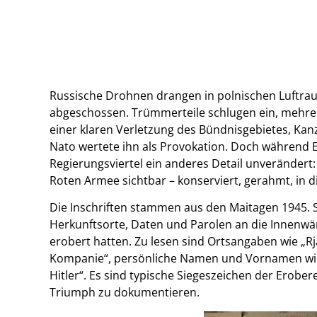
Russische Drohnen drangen in polnischen Luftr
abgeschossen. Trümmerteile schlugen ein, mehr
einer klaren Verletzung des Bündnisgebietes, Kanzl
Nato wertete ihn als Provokation. Doch während Eu
Regierungsviertel ein anderes Detail unverändert:
Roten Armee sichtbar – konserviert, gerahmt, in di
Die Inschriften stammen aus den Maitagen 1945.
Herkunftsorte, Daten und Parolen an die Innenw
erobert hatten. Zu lesen sind Ortsangaben wie „Rja
Kompanie“, persönliche Namen und Vornamen wie 
Hitler“. Es sind typische Siegeszeichen der Erobe
Triumph zu dokumentieren.