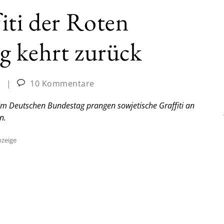
iti der Roten
g kehrt zurück
:
|
10 Kommentare
Im Deutschen Bundestag prangen sowjetische Graffiti an
n.
zeige