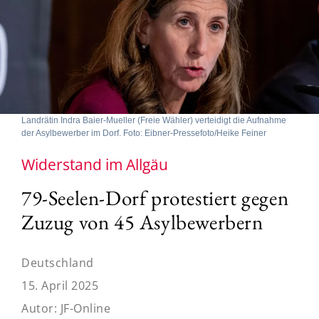
Landrätin Indra Baier-Mueller (Freie Wähler) verteidigt die Aufnahme
der Asylbewerber im Dorf. Foto: Eibner-Pressefoto/Heike Feiner
Widerstand im Allgäu
79-Seelen-Dorf protestiert gegen
Zuzug von 45 Asylbewerbern
Deutschland
15. April 2025
Autor:
JF-Online