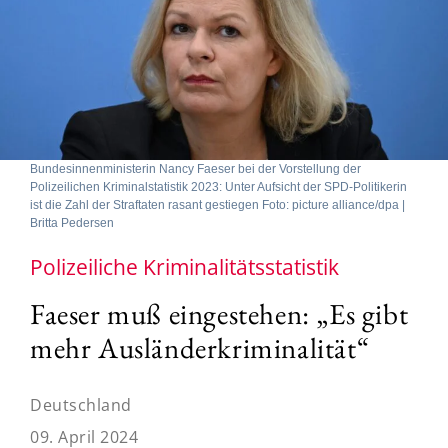
Bundesinnenministerin Nancy Faeser bei der Vorstellung der
Polizeilichen Kriminalstatistik 2023: Unter Aufsicht der SPD-Politikerin
ist die Zahl der Straftaten rasant gestiegen Foto: picture alliance/dpa |
Britta Pedersen
Polizeiliche Kriminalitätsstatistik
Faeser muß eingestehen: „Es gibt
mehr Ausländerkriminalität“
Deutschland
09. April 2024