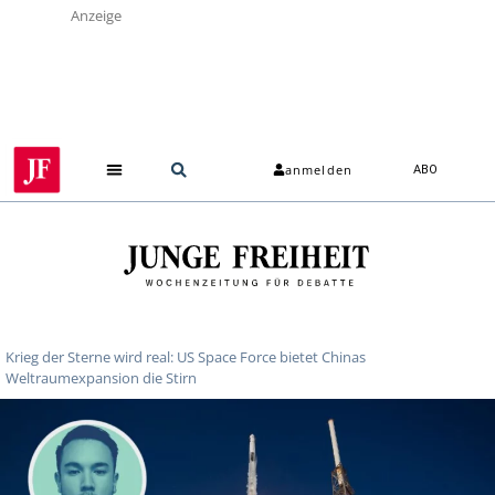
Anzeige
anmelden
ABO
Krieg der Sterne wird real: US Space Force bietet Chinas
Weltraumexpansion die Stirn