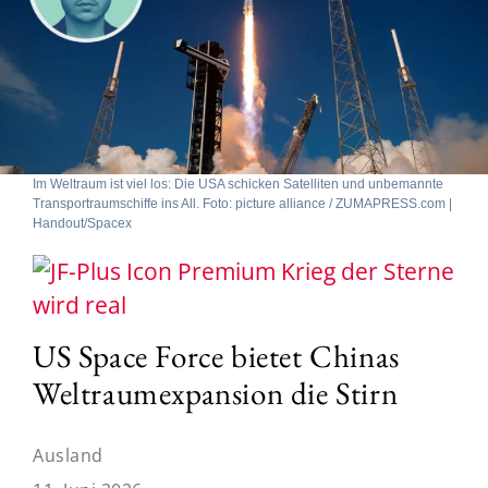
Im Weltraum ist viel los: Die USA schicken Satelliten und unbemannte
Transportraumschiffe ins All. Foto: picture alliance / ZUMAPRESS.com |
Handout/Spacex
Krieg der Sterne
wird real
US Space Force bietet Chinas
Weltraumexpansion die Stirn
Ausland