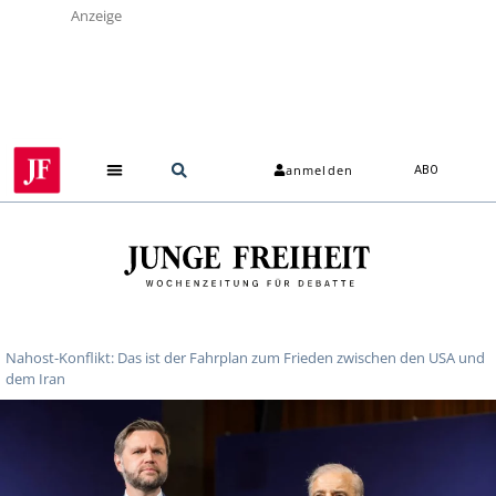
Anzeige
anmelden
ABO
Über uns
Nahost-Konflikt: Das ist der Fahrplan zum Frieden zwischen den USA und
dem Iran