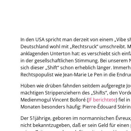
In den USA spricht man derzeit von einem „Vibe sh
Deutschland wohl mit „Rechtsruck“ umschreibt. Mi
anklagenden Unterton hat: es verschiebt sich einf
in der gesellschaftlichen Stimmung. Bei unserem 
sich dieser „Shift“ schon erheblich länger. Immerh
Rechtspopulist wie Jean-Marie Le Pen in die Endru
Hüben wie drüben fahnden seitdem aufgeregte Jour
mächtigen Strippenziehern des „Shifts“, den Vor
Medienmogul Vincent Bolloré (
JF berichtete
) fiel
Monaten besonders häufig: Pierre-Édouard Stérin
Der 51jährige, geboren im normannischen Évreux, 
nicht bekanntzugeben, daß er sein Geld für einen 