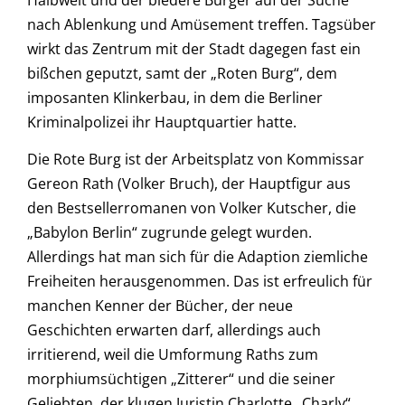
Halbwelt und der biedere Bürger auf der Suche
nach Ablenkung und Amüsement treffen. Tagsüber
wirkt das Zentrum mit der Stadt dagegen fast ein
bißchen geputzt, samt der „Roten Burg“, dem
imposanten Klinkerbau, in dem die Berliner
Kriminalpolizei ihr Hauptquartier hatte.
Die Rote Burg ist der Arbeitsplatz von Kommissar
Gereon Rath (Volker Bruch), der Hauptfigur aus
den Bestsellerromanen von Volker Kutscher, die
„
Babylon Berlin
“ zugrunde gelegt wurden.
Allerdings hat man sich für die Adaption ziemliche
Freiheiten herausgenommen. Das ist erfreulich für
manchen Kenner der Bücher, der neue
Geschichten erwarten darf, allerdings auch
irritierend, weil die Umformung Raths zum
morphiumsüchtigen „Zitterer“ und die seiner
Geliebten, der klugen Juristin Charlotte „Charly“