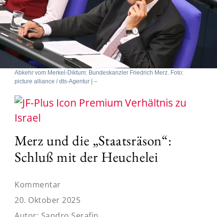
Abkehr vom Merkel-Diktum: Bundeskanzler Friedrich Merz. Foto:
picture alliance / dts-Agentur | –
Verhältnis zu
Israel
Merz und die „Staatsräson“:
Schluß mit der Heuchelei
Kommentar
20. Oktober 2025
Autor:
Sandro Serafin