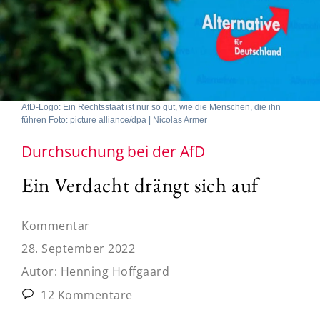
AfD-Logo: Ein Rechtsstaat ist nur so gut, wie die Menschen, die ihn
führen Foto: picture alliance/dpa | Nicolas Armer
Durchsuchung bei der AfD
Ein Verdacht drängt sich auf
Kommentar
28. September 2022
Autor:
Henning Hoffgaard
12 Kommentare