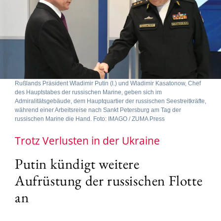
Rußlands Präsident Wladimir Putin (l.) und Wladimir Kasatonow, Chef
des Hauptstabes der russischen Marine, geben sich im
Admiralitätsgebäude, dem Hauptquartier der russischen Seestreitkräfte,
während einer Arbeitsreise nach Sankt Petersburg am Tag der
russischen Marine die Hand. Foto: IMAGO / ZUMA Press
Trotz Verlusten in der Ukraine
Putin kündigt weitere
Aufrüstung der russischen Flotte
an