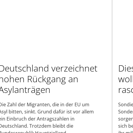
Deutschland verzeichnet
Die
hohen Rückgang an
wol
Asylanträgen
ras
Die Zahl der Migranten, die in der EU um
Sondi
Asyl bitten, sinkt. Grund dafür ist vor allem
Sonde
ein Einbruch der Antragszahlen in
sorgen
Deutschland. Trotzdem bleibt die
sich b
Bundesrepublik Hauptzielland.
ihr mi