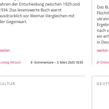
Jahren der Entscheidung zwischen 1929 und
Das Bu
1934. Das lesenswerte Buch warnt
Flücht
ausdrücklich vor Weimar-Vergleichen mit
ukrain
der Gegenwart.
Ergebn
nach v
ein er
in Deu
weiter
weiter
Ludwig Witzani
8
Kommentare – 3. März 2025 18:35
JF-Onlin
KULTUR
DEUT