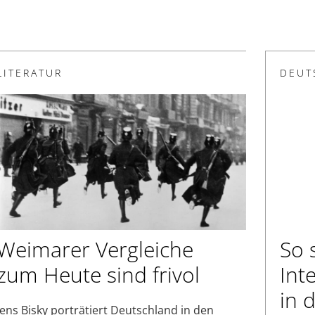
LITERATUR
DEUT
Weimarer Vergleiche
So 
zum Heute sind frivol
Int
in 
Jens Bisky porträtiert Deutschland in den