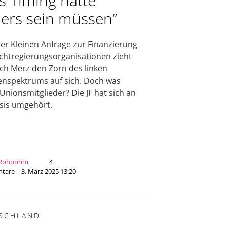
s Timing hätte
ers sein müssen“
ner Kleinen Anfrage zur Finanzierung
chtregierungsorganisationen zieht
ich Merz den Zorn des linken
enspektrums auf sich. Doch was
Unionsmitglieder? Die JF hat sich an
sis umgehört.
 Rohbohm
4
are – 3. März 2025 13:20
SCHLAND