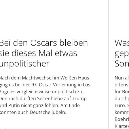
Bei den Oscars bleiben
Was
sie dieses Mal etwas
gep
unpolitischer
Son
Nach dem Machtwechsel im Weißen Haus
Nun al
ging es bei der 97. Oscar-Verleihung in Los
offens
Angeles vergleichsweise unpolitisch zu.
für Bu
Dennoch durften Seitenhiebe auf Trump
durchp
und Putin nicht ganz fehlen. Am Ende
Euro. 
konnten auch Deutsche jubeln.
kommt
Boehri
Klartex