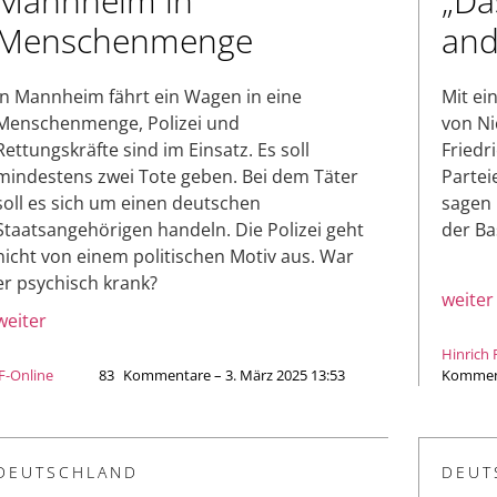
Mannheim in
„Da
Menschenmenge
and
In Mannheim fährt ein Wagen in eine
Mit ei
Menschenmenge, Polizei und
von Ni
Rettungskräfte sind im Einsatz. Es soll
Friedr
mindestens zwei Tote geben. Bei dem Täter
Partei
soll es sich um einen deutschen
sagen 
Staatsangehörigen handeln. Die Polizei geht
der Ba
nicht von einem politischen Motiv aus. War
er psychisch krank?
weiter
weiter
Hinrich
JF-Online
83
Kommentare – 3. März 2025 13:53
Komment
DEUTSCHLAND
DEUT