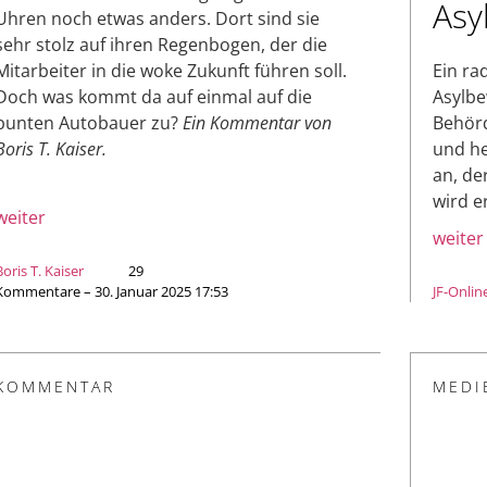
Asy
Uhren noch etwas anders. Dort sind sie
sehr stolz auf ihren Regenbogen, der die
Mitarbeiter in die woke Zukunft führen soll.
Ein ra
Doch was kommt da auf einmal auf die
Asylbe
bunten Autobauer zu?
Ein Kommentar von
Behörd
Boris T. Kaiser.
und he
an, de
wird e
weiter
weiter
Boris T. Kaiser
29
Kommentare – 30. Januar 2025 17:53
JF-Onlin
KOMMENTAR
MEDI