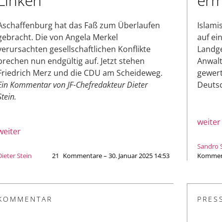
Linken
erm
Aschaffenburg hat das Faß zum Überlaufen
Islami
gebracht. Die von Angela Merkel
auf ei
verursachten gesellschaftlichen Konflikte
Landge
brechen nun endgültig auf. Jetzt stehen
Anwalt
Friedrich Merz und die CDU am Scheideweg.
gewert
Ein Kommentar von JF-Chefredakteur Dieter
Deutsc
Stein.
weiter
weiter
Sandro S
Dieter Stein
21
Kommentare – 30. Januar 2025 14:53
Komment
KOMMENTAR
PRES