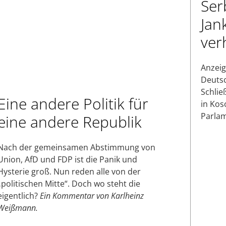
Ser
Jank
ver
Anzeig
Deutsc
Schlie
Eine andere Politik für
in Kos
Parlam
eine andere Republik
Nach der gemeinsamen Abstimmung von
Union, AfD und FDP ist die Panik und
Hysterie groß. Nun reden alle von der
„politischen Mitte“. Doch wo steht die
eigentlich?
Ein Kommentar von Karlheinz
Weißmann.