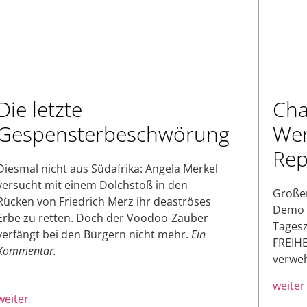
Die letzte
Cha
Gespensterbeschwörung
Wen
Rep
Diesmal nicht aus Südafrika: Angela Merkel
versucht mit einem Dolchstoß in den
Großen
Rücken von Friedrich Merz ihr deaströses
Demo d
Erbe zu retten. Doch der Voodoo-Zauber
Tagesz
verfängt bei den Bürgern nicht mehr.
Ein
FREIHE
Kommentar.
verweh
weiter
weiter