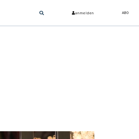
anmelden
ABO