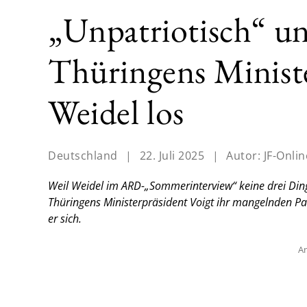
„Unpatriotisch“ un
Thüringens Ministe
Weidel los
Deutschland
|
22. Juli 2025
|
Autor:
JF-Onlin
Weil Weidel im ARD-„Sommerinterview“ keine drei Dinge
Thüringens Ministerpräsident Voigt ihr mangelnden P
er sich.
An