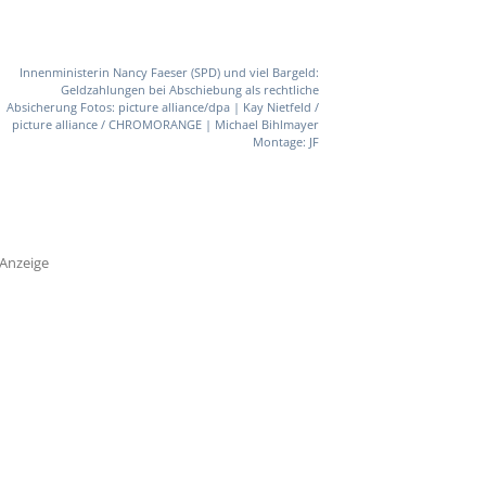
Innenministerin Nancy Faeser (SPD) und viel Bargeld:
Geldzahlungen bei Abschiebung als rechtliche
Absicherung Fotos: picture alliance/dpa | Kay Nietfeld /
picture alliance / CHROMORANGE | Michael Bihlmayer
Montage: JF
Anzeige