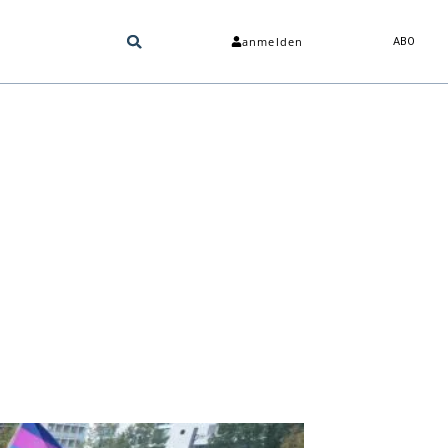
anmelden
ABO