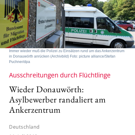
Immer wieder muß die Polizei zu Einsätzen rund um das Ankerzentrum
in Donauwörth anrücken (Archivbild) Foto: picture alliance/Stefan
Puchner/dpa
Ausschreitungen durch Flüchtlinge
Wieder Donauwörth:
Asylbewerber randaliert am
Ankerzentrum
Deutschland