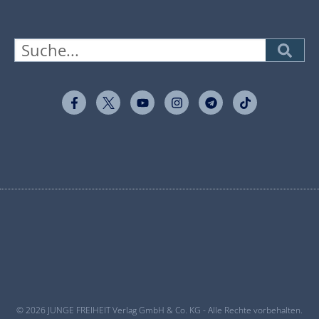
© 2026 JUNGE FREIHEIT Verlag GmbH & Co. KG - Alle Rechte vorbehalten.