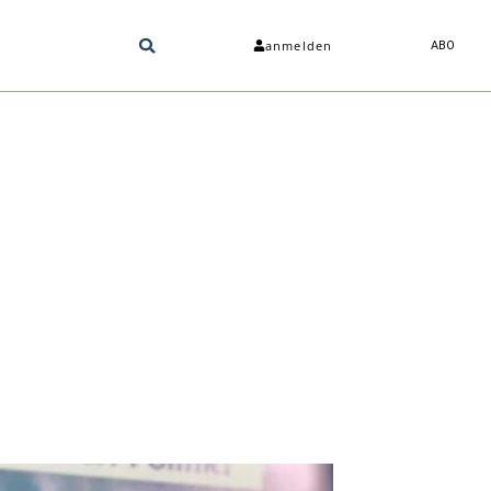
anmelden
ABO