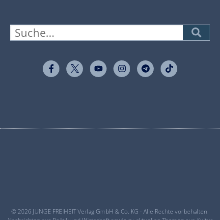
© 2026 JUNGE FREIHEIT Verlag GmbH & Co. KG - Alle Rechte vorbehalten.