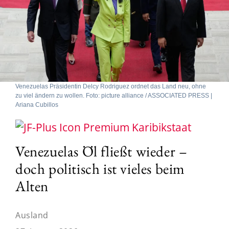
Venezuelas Präsidentin Delcy Rodriguez ordnet das Land neu, ohne
zu viel ändern zu wollen. Foto: picture alliance / ASSOCIATED PRESS |
Ariana Cubillos
Karibikstaat
Venezuelas Öl fließt wieder –
doch politisch ist vieles beim
Alten
Ausland