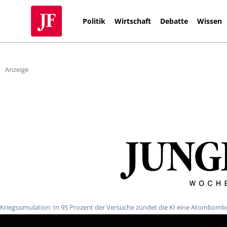
Politik
Wirtschaft
Debatte
Wissen
Anzeige
Kriegssimulation: In 95 Prozent der Versuche zündet die KI eine Atombomb