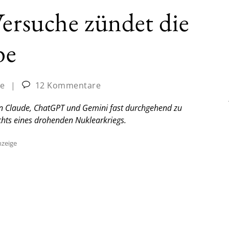
Versuche zündet die
be
ne
|
12 Kommentare
fen Claude, ChatGPT und Gemini fast durchgehend zu
chts eines drohenden Nuklearkriegs.
zeige