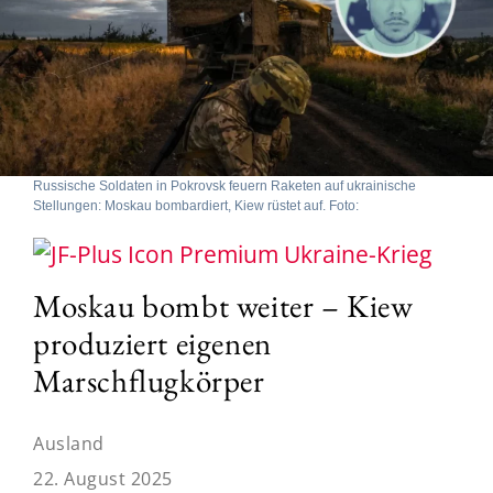
Russische Soldaten in Pokrovsk feuern Raketen auf ukrainische
Stellungen: Moskau bombardiert, Kiew rüstet auf. Foto:
Ukraine-Krieg
Moskau bombt weiter – Kiew
produziert eigenen
Marschflugkörper
Ausland
22. August 2025