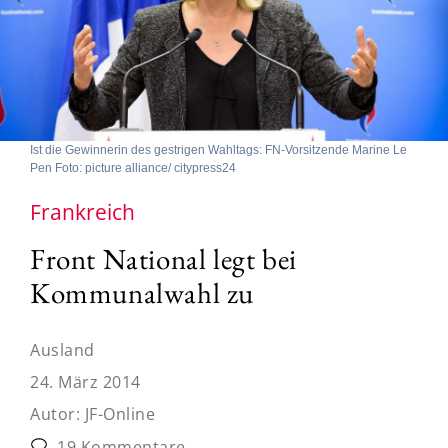
Ist die Gewinnerin des gestrigen Wahltags: FN-Vorsitzende Marine Le
Pen Foto: picture alliance/ citypress24
Frankreich
Front National legt bei
Kommunalwahl zu
Ausland
24. März 2014
Autor:
JF-Online
19 Kommentare