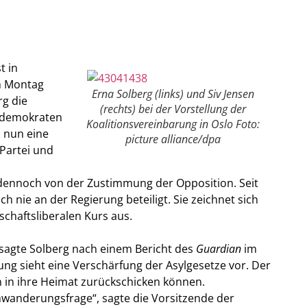
t in
m Montag
Erna Solberg (links) und Siv Jensen
rg die
(rechts) bei der Vorstellung der
stdemokraten
Koalitionsvereinbarung in Oslo Foto:
d nun eine
picture alliance/dpa
Partei und
 dennoch von der Zustimmung der Opposition.
Seit
h nie an der Regierung beteiligt. Sie zeichnet sich
schaftsliberalen Kurs aus.
, sagte Solberg nach einem Bericht des
Guardian
im
ung sieht eine Verschärfung der Asylgesetze vor. Der
n in ihre Heimat zurückschicken können.
nwanderungsfrage“, sagte die Vorsitzende der