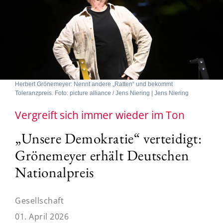
Herbert Grönemeyer: Nennt andere „Ratten“ und bekommt
Toleranzpreis. Foto: picture alliance / Jens Niering | Jens Niering
Vergreift sich immer wieder im Ton
„Unsere Demokratie“ verteidigt:
Grönemeyer erhält Deutschen
Nationalpreis
Gesellschaft
01. April 2026