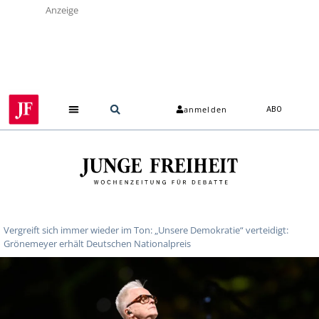
Anzeige
anmelden
ABO
Vergreift sich immer wieder im Ton: „Unsere Demokratie“ verteidigt:
Grönemeyer erhält Deutschen Nationalpreis