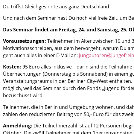
Du triffst Gleichgesinnte aus ganz Deutschland.
Und nach dem Seminar hast Du noch viel freie Zeit, um B
Das Seminar findet am Freitag, 24. und Samstag, 25. Ok
Voraussetzungen:
Teilnehmer im Alter zwischen 16 und 3
Motivationsschreiben, aus dem hervorgeht, warum Du a
geht auch alles in einer E-Mail an:
jungautoren@jungefreih
Kosten:
95 Euro alles inklusive – darin sind die Teilnahm
Übernachtungen (Donnerstag bis Sonnabend) in einem gu
Veranstaltungsraums in der Berliner City-West enthalten. D
möglich, weil das Seminar durch den Fonds „Jugend förder
bezuschusst wird.
Teilnehmer, die in Berlin und Umgebung wohnen, und da
zahlen den reduzierten Beitrag von 50,- Euro für das zwei
Anmeldung:
Die Teilnehmerzahl ist auf 12 Personen beg
Oktober. Die zwölf Teilnehmer mit dem überzeugendsten