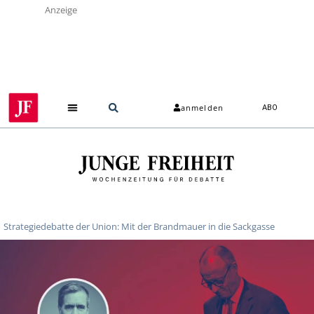
Anzeige
anmelden
ABO
Strategiedebatte der Union: Mit der Brandmauer in die Sackgasse