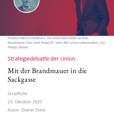
Friedrich Merz in Heilbronn: Die Union baut weiter an ihrer
Brandmauer. Foto: Kirill Singer/JF; verw. Bild: picture alliance/dpa | Jan-
Philipp Strobel
Strategiedebatte der Union
Mit der Brandmauer in die
Sackgasse
Streiflicht
23. Oktober 2025
Autor:
Dieter Stein