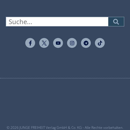
© 2026 JUNGE FREIHEIT Verlag GmbH & Co. KG - Alle Rechte vorbehalten.