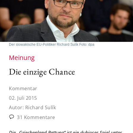
Der slowakische EU-Politiker Richard Sulík Foto: dpa
Meinung
Die einzige Chance
Kommentar
02. Juli 2015
Autor:
Richard Sulík
31 Kommentare
Die „Griechenland-Rettung“ ist ein dubioses Spiel unter