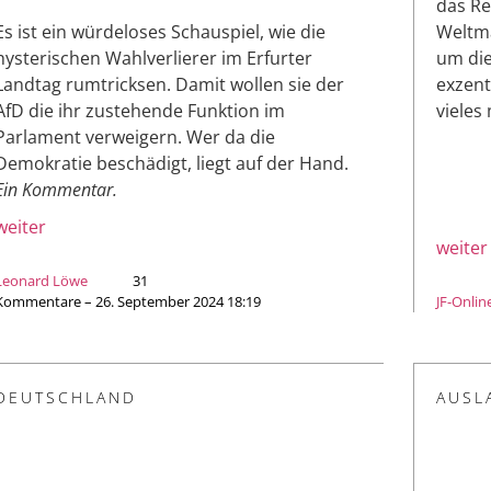
das Re
Es ist ein würdeloses Schauspiel, wie die
Weltma
hysterischen Wahlverlierer im Erfurter
um di
Landtag rumtricksen. Damit wollen sie der
exzent
AfD die ihr zustehende Funktion im
vieles
Parlament verweigern. Wer da die
Demokratie beschädigt, liegt auf der Hand.
Ein Kommentar.
weiter
weiter
Leonard Löwe
31
Kommentare – 26. September 2024 18:19
JF-Onlin
DEUTSCHLAND
AUSL