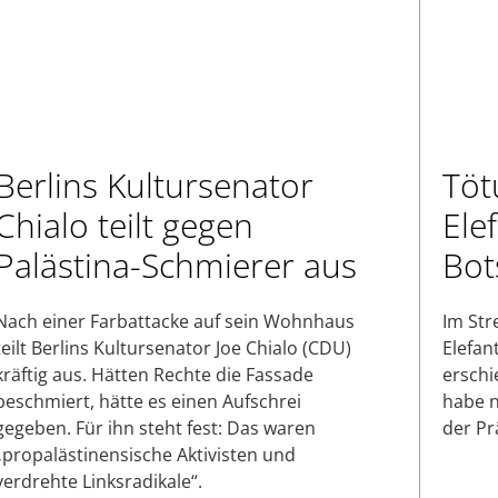
Berlins Kultursenator
Töt
Chialo teilt gegen
Ele
Palästina-Schmierer aus
Bot
Nach einer Farbattacke auf sein Wohnhaus
Im Str
teilt Berlins Kultursenator Joe Chialo (CDU)
Elefan
kräftig aus. Hätten Rechte die Fassade
erschi
beschmiert, hätte es einen Aufschrei
habe n
gegeben. Für ihn steht fest: Das waren
der Pr
„propalästinensische Aktivisten und
verdrehte Linksradikale“.