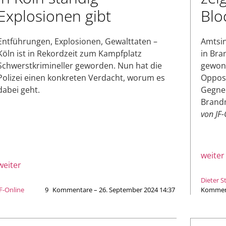
Explosionen gibt
Blo
Entführungen, Explosionen, Gewalttaten –
Amtsin
Köln ist in Rekordzeit zum Kampfplatz
in Bra
Schwerstkrimineller geworden. Nun hat die
gewonn
Polizei einen konkreten Verdacht, worum es
Opposi
dabei geht.
Gegner
Brand
von JF-
weiter
weiter
Dieter S
JF-Online
9
Kommentare – 26. September 2024 14:37
Komment