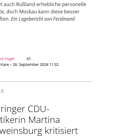
et auch Rußland erhebliche personelle
te, doch Moskau kann diese besser
ften.
Ein Lagebericht von Ferdinand
nd Vogel
61
are – 26. September 2024 11:32
SE
ringer CDU-
itikerin Martina
weinsburg kritisiert