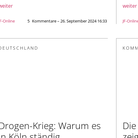
weiter
weiter
JF-Online
5
Kommentare – 26. September 2024 16:33
JF-Onlin
DEUTSCHLAND
KOMM
Drogen-Krieg: Warum es
Die
in Köln ständig
zei