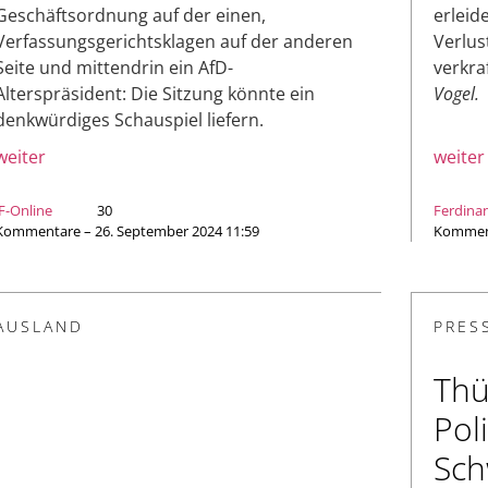
Geschäftsordnung auf der einen,
erleid
Verfassungsgerichtsklagen auf der anderen
Verlus
Seite und mittendrin ein AfD-
verkra
Alterspräsident: Die Sitzung könnte ein
Vogel.
denkwürdiges Schauspiel liefern.
weiter
weiter
JF-Online
30
Ferdina
Kommentare – 26. September 2024 11:59
Komment
AUSLAND
PRES
Thü
Pol
Sch