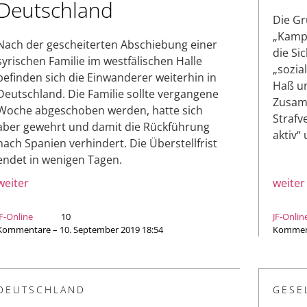
Deutschland
Die Gr
„Kampf
Nach der gescheiterten Abschiebung einer
die S
syrischen Familie im westfälischen Halle
„sozia
befinden sich die Einwanderer weiterhin in
Haß un
Deutschland. Die Familie sollte vergangene
Zusam
Woche abgeschoben werden, hatte sich
Strafv
aber gewehrt und damit die Rückführung
aktiv“
nach Spanien verhindert. Die Überstellfrist
endet in wenigen Tagen.
weiter
weiter
JF-Online
10
JF-Onlin
Kommentare – 10. September 2019 18:54
Komment
DEUTSCHLAND
GESE