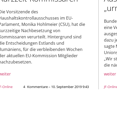
„ur
Die Vorsitzende des
Haushaltskontrollausschusses im EU-
Bundes
Parlament, Monika Hohlmeier (CSU), hat die
eine V
kurzzeitige Nachbesetzung von
ausges
Kommissaren verurteilt. Hintergrund sind
dazu je
die Entscheidungen Estlands und
sagte 
Rumäniens, für die verbleibenden Wochen
Union
der aktuellen EU-Kommission Mitglieder
„Wir s
nachzubesetzen.
die nä
weiter
weiter
JF-Online
4
Kommentare – 10. September 2019 9:43
JF-Onlin