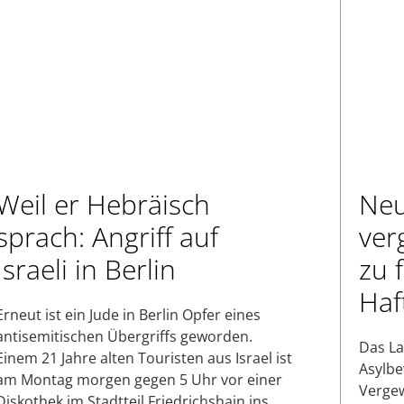
Weil er Hebräisch
Neu
sprach: Angriff auf
ver
Israeli in Berlin
zu 
Haft
Erneut ist ein Jude in Berlin Opfer eines
antisemitischen Übergriffs geworden.
Das La
Einem 21 Jahre alten Touristen aus Israel ist
Asylbe
am Montag morgen gegen 5 Uhr vor einer
Vergew
Diskothek im Stadtteil Friedrichshain ins