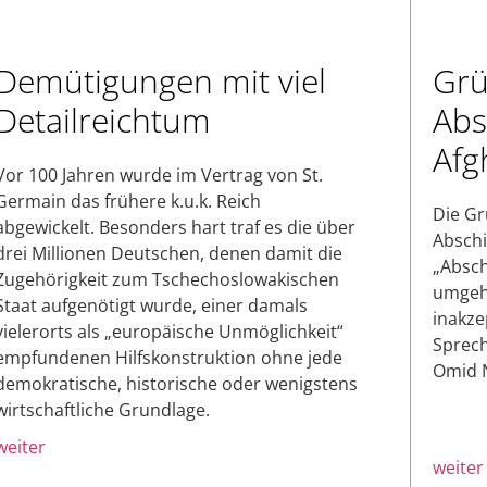
Demütigungen mit viel
Grü
Detailreichtum
Abs
Afg
Vor 100 Jahren wurde im Vertrag von St.
Germain das frühere k.u.k. Reich
Die Gr
abgewickelt. Besonders hart traf es die über
Abschi
drei Millionen Deutschen, denen damit die
„Absch
Zugehörigkeit zum Tschechoslowakischen
umgehe
Staat aufgenötigt wurde, einer damals
inakze
vielerorts als „europäische Unmöglichkeit“
Sprech
empfundenen Hilfskonstruktion ohne jede
Omid 
demokratische, historische oder wenigstens
wirtschaftliche Grundlage.
weiter
weiter