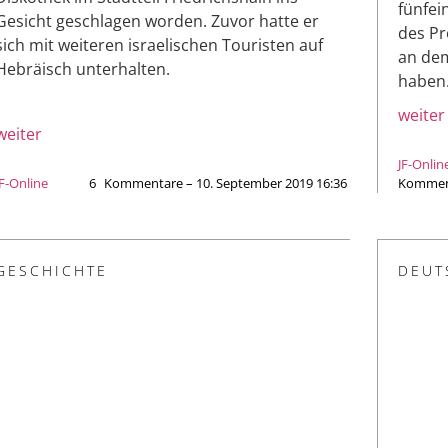
fünfei
Gesicht geschlagen worden. Zuvor hatte er
des Pr
sich mit weiteren israelischen Touristen auf
an dem
Hebräisch unterhalten.
haben
weiter
weiter
JF-Onlin
JF-Online
6
Kommentare – 10. September 2019 16:36
Komment
GESCHICHTE
DEUT