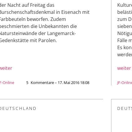
der Nacht auf Freitag das
Kultur
Burschenschaftsdenkmal in Eisenach mit
beläst
Farbbeuteln beworfen. Zudem
zum Di
beschmierten die Unbekannten die
sieben
Natursteinwände der Langemarck-
Nötigu
Gedenkstätte mit Parolen.
Fälle 
Es kon
werden
weiter
weiter
JF-Online
5
Kommentare – 17. Mai 2016 18:08
JF-Onlin
DEUTSCHLAND
DEUT