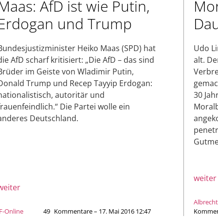
Maas: AfD ist wie Putin,
Mor
Erdogan und Trump
Dau
Bundesjustizminister Heiko Maas (SPD) hat
Udo Li
die AfD scharf kritisiert: „Die AfD – das sind
alt. D
Brüder im Geiste von Wladimir Putin,
Verbre
Donald Trump und Recep Tayyip Erdogan:
gemach
nationalistisch, autoritär und
30 Jah
frauenfeindlich.“ Die Partei wolle ein
Moralb
anderes Deutschland.
angek
penetr
Gutme
weiter
weiter
Albrecht
JF-Online
49
Kommentare – 17. Mai 2016 12:47
Komment