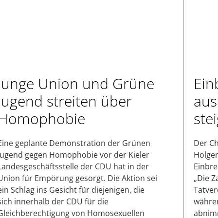
Junge Union und Grüne
Ein
Jugend streiten über
aus
Homophobie
stei
Eine geplante Demonstration der Grünen
Der Ch
Jugend gegen Homophobie vor der Kieler
Holger
Landesgeschäftsstelle der CDU hat in der
Einbre
Union für Empörung gesorgt. Die Aktion sei
„Die Z
ein Schlag ins Gesicht für diejenigen, die
Tatver
sich innerhalb der CDU für die
währen
Gleichberechtigung von Homosexuellen
abnimm