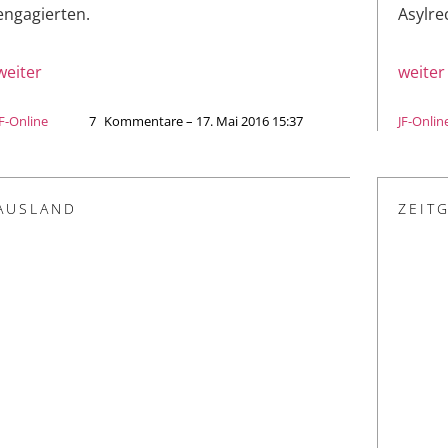
engagierten.
Asylre
weiter
weiter
JF-Online
7
Kommentare – 17. Mai 2016 15:37
JF-Onlin
AUSLAND
ZEIT