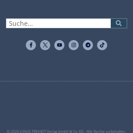
© 2026 JUNGE FREIHEIT Verlag GmbH & Co. KG - Alle Rechte vorbehalten.