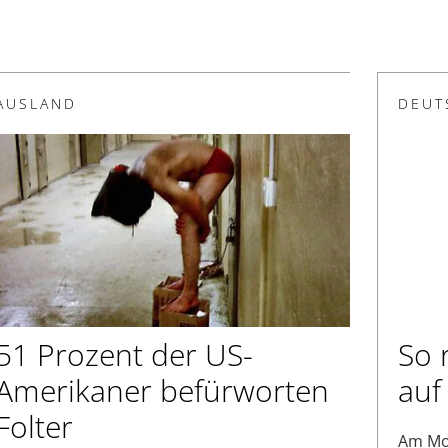
AUSLAND
DEUT
51 Prozent der US-
So r
Amerikaner befürworten
auf
Folter
Am Mon