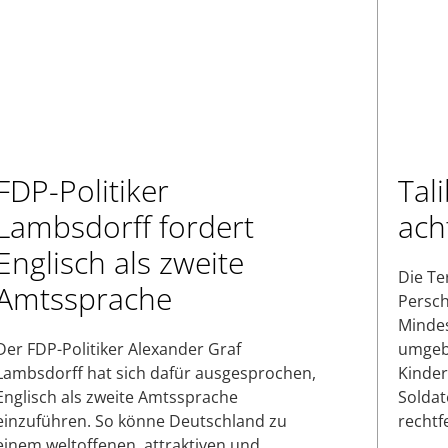
FDP-Politiker
Tal
Lambsdorff fordert
ach
Englisch als zweite
Die Te
Amtssprache
Persch
Mindes
Der FDP-Politiker Alexander Graf
umgebr
Lambsdorff hat sich dafür ausgesprochen,
Kinder
Englisch als zweite Amtssprache
Soldat
einzuführen. So könne Deutschland zu
rechtf
einem weltoffenen, attraktiven und