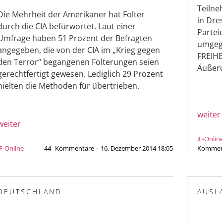
Teilne
Die Mehrheit der Amerikaner hat Folter
in Dre
durch die CIA befürwortet. Laut einer
Partei
Umfrage haben 51 Prozent der Befragten
umgega
angegeben, die von der CIA im „Krieg gegen
FREIHE
den Terror“ begangenen Folterungen seien
Äußer
gerechtfertigt gewesen. Lediglich 29 Prozent
hielten die Methoden für übertrieben.
weiter
weiter
JF-Onlin
JF-Online
44
Kommentare – 16. Dezember 2014 18:05
Komment
DEUTSCHLAND
AUSL