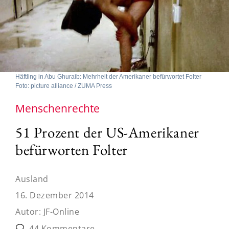
Häftling in Abu Ghuraib: Mehrheit der Amerikaner befürwortet Folter
Foto: picture alliance / ZUMA Press
Menschenrechte
51 Prozent der US-Amerikaner
befürworten Folter
Ausland
16. Dezember 2014
Autor:
JF-Online
44 Kommentare